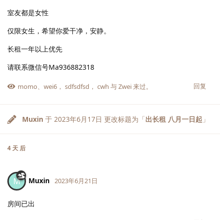
室友都是女性
仅限女生，希望你爱干净，安静。
长租一年以上优先
请联系微信号Ma936882318
回复
momo
、
wei6
，
sdfsdfsd
，
cwh
与
Zwei
来过。
Muxin
于
2023年6月17日
更改标题为「
出长租 八月一日起
」
4 天
后
Muxin
M
2023年6月21日
房间已出