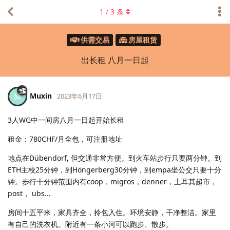
1
/
3
条
供需交易
房屋租赁
出长租 八月一日起
Muxin
M
2023年6月17日
3人WG中一间房八月一日起开始长租
租金：780CHF/月全包，可注册地址
地点在Dübendorf, 但交通非常方便。到火车站步行只要两分钟。到
ETH主校25分钟，到Höngerberg30分钟，到empa坐公交只要十分
钟。步行十分钟范围内有coop，migros，denner，土耳其超市，
post， ubs...
房间十五平米，家具齐全，拎包入住。环境安静，干净整洁。家里
有自己的洗衣机。附近有一条小河可以跑步、散步。