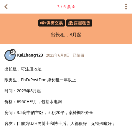
3
/
6
条
供需交易
房屋租赁
出长租，8月起
KaiZhang123
K
2023年6月9日
已编辑
出长租，可注册地址
限男生，PhD/PostDoc 愿长租一年以上
时间：2023年8月起
价格：695CHF/月，包括水电网
房间：3.5房中的主卧，面积20平，桌椅橱柜齐全
舍友：目前为UZH男博士和博士后。人都很好，无特殊嗜好；