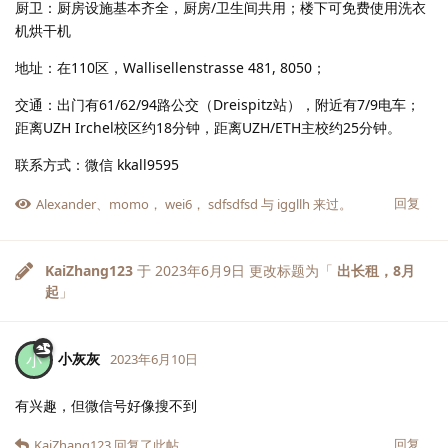
厨卫：厨房设施基本齐全，厨房/卫生间共用；楼下可免费使用洗衣
机烘干机
地址：在110区，Wallisellenstrasse 481, 8050；
交通：出门有61/62/94路公交（Dreispitz站），附近有7/9电车；
距离UZH Irchel校区约18分钟，距离UZH/ETH主校约25分钟。
联系方式：微信 kkall9595
回复
Alexander
、
momo
，
wei6
，
sdfsdfsd
与
iggllh
来过。
KaiZhang123
于
2023年6月9日
更改标题为「
出长租，8月
起
」
小灰灰
小
2023年6月10日
有兴趣，但微信号好像搜不到
回复
KaiZhang123
回复了此帖