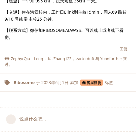
【租金】一个月 995 chf ，按天短租 35chf 一天。
【交通】住在洪堡校内，工作日Elink到主校15min，周末69 路转
9/10 号线 到主校25 分钟。
【联系方式】微信加RIBOSOMEALWAYS。可以线上或者线下看
房。
回复
ZephyrQiu
、
Leng
，
KaiZhang123
，
zarterduft
与
Yuanfurther
来
过。
Ribosome
于
2023年6月1日
添加
标签
房屋租赁
说点什么吧...