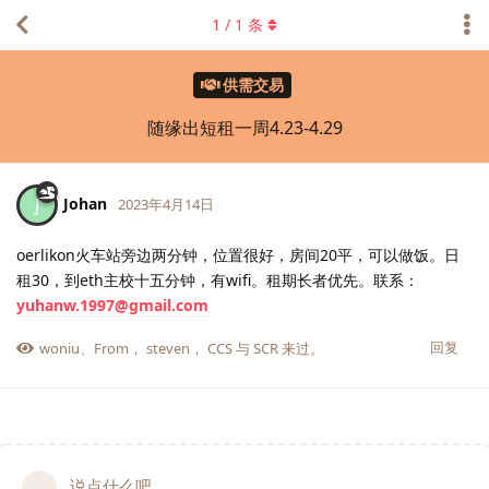
1
/
1
条
供需交易
随缘出短租一周4.23-4.29
Johan
J
2023年4月14日
oerlikon火车站旁边两分钟，位置很好，房间20平，可以做饭。日
租30，到eth主校十五分钟，有wifi。租期长者优先。联系：
yuhanw.1997@gmail.com
回复
woniu
、
From
，
steven
，
CCS
与
SCR
来过。
说点什么吧...