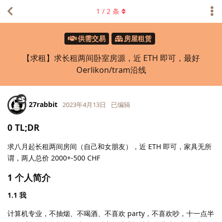
1
/
2
条
供需交易
房屋租赁
【求租】求长租两间卧室房源，近 ETH 即可，最好
Oerlikon/tram沿线
27rabbit
2023年4月13日
已编辑
0 TL;DR
求八月起长租两间房间（自己和女朋友），近 ETH 即可，家具无所
谓，两人总价 2000+-500 CHF
1 个人简介
1.1 我
计算机专业，不抽烟、不喝酒、不喜欢 party，不喜欢吵，十一点半