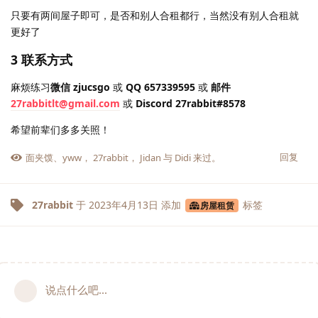
只要有两间屋子即可，是否和别人合租都行，当然没有别人合租就
更好了
3 联系方式
麻烦练习
微信 zjucsgo
或
QQ 657339595
或
邮件
27rabbitlt@gmail.com
或
Discord 27rabbit#8578
希望前辈们多多关照！
回复
面夹馍
、
yww
，
27rabbit
，
Jidan
与
Didi
来过。
27rabbit
于
2023年4月13日
添加
标签
房屋租赁
说点什么吧...