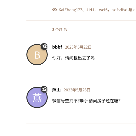
KaiZhang123
、
J NJ
，
wei6
，
sdfsdfsd
与
c
3 个月
后
bbbf
2023年5月22日
B
你好，请问租出去了吗
燕山
2023年5月26日
燕
微信号查找不到哟~请问房子还在嘛？