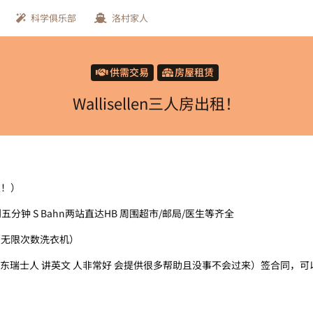
科学俱乐部
洛村家人
供需交易
房屋租赁
Wallisellen三人房出租！
人！）
路不到五分钟 S Bahn两站直达HB 周围超市/邮局/医生等齐全
机（无限次数洗衣机）
东瑞士人 讲英文 人非常好 会提供很多帮助且没事不会过来）签合同，可