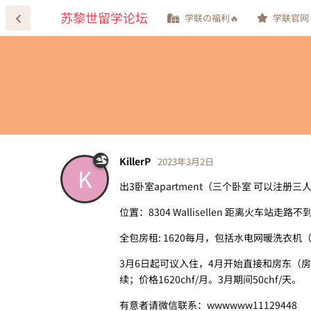
苏黎世留学论坛
学联の福利🔥
学联官网
KillerP
2023年3月2日
K
出3卧室apartment（三个卧室 可以注册三
位置：8304 Wallisellen 距离火车站走
全包房租: 1620每月，包括水电网暖洗衣
3月6日起可议入住，4月开始直接和房东（房
续；价格1620chf/月。3月期间50chf/天。
有意者请微信联系：wwwwww11129448