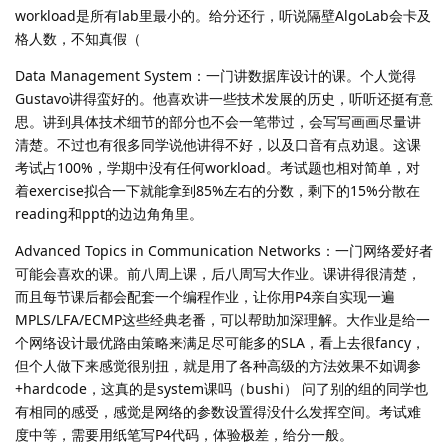
workload是所有lab里最小的。给分还行，听说隔壁AlgoLab会卡及
格人数，不知真假（
Data Management System：一门讲数据库设计的课。个人觉得
Gustavo讲得蛮好的。他喜欢讲一些技术发展的历史，听听还挺有意
思。讲到具体技术细节的部分也不会一笔带过，会写写画画尽量讲
清楚。不过也有很多同学说他讲得不好，以及口音有点劝退。这课
考试占100%，学期中没有任何workload。考试题也相对简单，对
着exercise拟合一下就能拿到85%左右的分数，剩下的15%分散在
reading和ppt的边边角角里。
Advanced Topics in Communication Networks：一门网络爱好者
可能会喜欢的课。前八周上课，后八周写大作业。课讲得很清楚，
而且每节课后都会配套一个编程作业，让你用P4亲自实现一遍
MPLS/LFA/ECMP这些经典老番，可以帮助加深理解。大作业是给一
个网络设计最优路由策略来满足尽可能多的SLA，看上去很fancy，
但个人做下来感觉很别扭，就是用了各种高级的方法效果不如调参
+hardcode，这真的是system课吗（bushi） 问了别的组的同学也
有相同的感受，感觉是网络的参数设置得没什么发挥空间。考试难
度中等，需要用纸笔写P4代码，体验极差，给分一般。