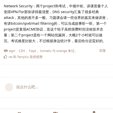
Network Security：两个project和考试，中规中矩。讲课质量个人
觉得VPN/Tor那块讲得最清楚，DNS security汇集了很多经典
attack，其他的差不多一般。习题课会请一些业界的嘉宾来做讲座，
有讲bitcoin/ipv6/mail filtering的，可以当成故事听一听。第一个
project是复现ACME协议，造这个轮子虽然很费时但没啥技术含
量；第二个project是给一个网站找漏洞，大概2个小时就可以做
完。考试难度比较大，不过根据身边统计学，最后给分还蛮好的。
回复
egrr
、
CZH
，
Faye
，
tomato
与
orange
来过。
rei
和
TerryXu
觉得很赞
说点什么吧...