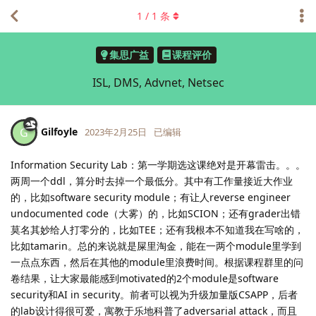
1
/
1
条
集思广益
课程评价
ISL, DMS, Advnet, Netsec
Gilfoyle
G
2023年2月25日
已编辑
Information Security Lab：第一学期选这课绝对是开幕雷击。。。
两周一个ddl，算分时去掉一个最低分。其中有工作量接近大作业
的，比如software security module；有让人reverse engineer
undocumented code（大雾）的，比如SCION；还有grader出错
莫名其妙给人打零分的，比如TEE；还有我根本不知道我在写啥的，
比如tamarin。总的来说就是屎里淘金，能在一两个module里学到
一点点东西，然后在其他的module里浪费时间。根据课程群里的问
卷结果，让大家最能感到motivated的2个module是software
security和AI in security。前者可以视为升级加量版CSAPP，后者
的lab设计得很可爱，寓教于乐地科普了adversarial attack，而且