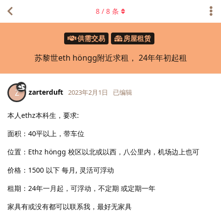
8
/
8
条
供需交易
房屋租赁
苏黎世eth höngg附近求租， 24年年初起租
zarterduft
Z
2023年2月1日
已编辑
本人ethz本科生，要求:
面积：40平以上，带车位
位置：Ethz höngg 校区以北或以西，八公里内，机场边上也可
价格：1500 以下 每月, 灵活可浮动
租期：24年一月起，可浮动，不定期 或定期一年
家具有或没有都可以联系我，最好无家具