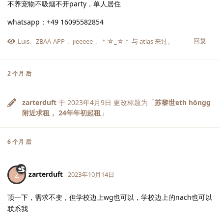
不养宠物不吸烟不开party，单人居住
whatsapp：+49 16095582854
回复
Luis
、
ZBAA-APP
，
jieeeee
，
＊☆_☆＊
与
atlas
来过。
2 个月
后
zarterduft
于
2023年4月9日
更改标题为「
苏黎世eth höngg
附近求租， 24年年初起租
」
6 个月
后
zarterduft
Z
2023年10月14日
顶一下，需求不变，但学校边上wg也可以，学校边上的nach也可以
联系我