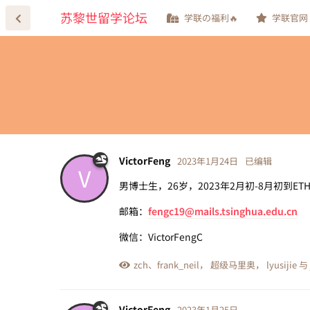
苏黎世留学论坛
学联の福利🔥
学联官网
VictorFeng
2023年1月24日
已编辑
V
男博士生，26岁，2023年2月初-8月初到E
邮箱：
fengc19@mails.tsinghua.edu.cn
微信：VictorFengC
zch
、
frank_neil
，
超级马里奥
，
lyusijie
与
VictorFeng
2023年1月25日