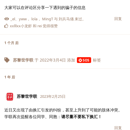
大家可以在评论区分享一下遇到的骗子的信息
回复
_el
、
yww
，
lola
，
MingT
与
刘兵马俑
来过。
xxlllxx小龙虾
和
rei
觉得很赞
1 个月
后
苏黎世学联
于
2022年3月4日
添加
标签
SOS
1 年
后
苏黎世学联
2023年2月25日
近日又出现了由换汇引发的纠纷，甚至上升到了可能的肢体冲突。
学联再次提醒各位同学、同胞：
请尽量不要私下换汇！
回复