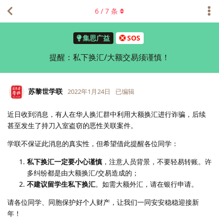
6
/
7
条
集思广益
SOS
提醒：私下换汇/大额交易须谨慎！
苏黎世学联
2022年1月24日
已编辑
近日收到消息，有人在华人换汇群中利用大额换汇进行诈骗，后续
甚至发生了持刀入室盗窃的恶性关联案件。
学联不保证此消息的真实性，但希望借此提醒各位同学：
私下换汇一定要小心谨慎
，注意人员背景，不要轻易转账。许
多纠纷都是由大额换汇/交易造成的；
不建议留学生私下换汇
。如需大额外汇，请在银行申请。
请各位同学、同胞保护好个人财产，让我们一同安安稳稳迎接新
年！