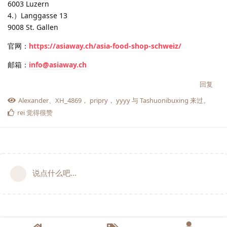
6003 Luzern
4.）Langgasse 13
9008 St. Gallen
官网：
https://asiaway.ch/asia-food-shop-schweiz/
邮箱：
info@asiaway.ch
回复
Alexander
、
XH_4869
，
pripry
，
yyyy
与
Tashuonibuxing
来过。
rei
觉得很赞
说点什么吧...