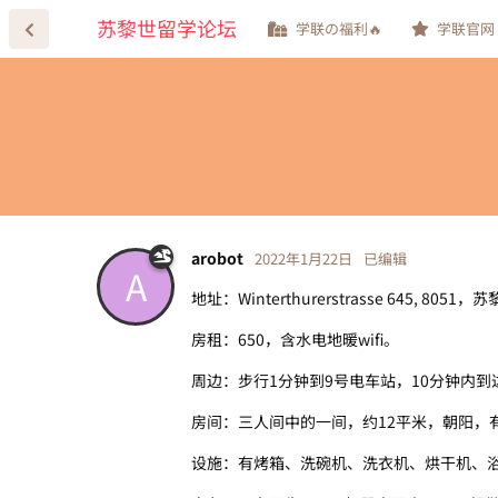
苏黎世留学论坛
学联の福利🔥
学联官网
arobot
2022年1月22日
已编辑
A
地址：Winterthurerstrasse 645, 80
房租：650，含水电地暖wifi。
周边：步行1分钟到9号电车站，10分钟内到达Irc
房间：三人间中的一间，约12平米，朝阳，
设施：有烤箱、洗碗机、洗衣机、烘干机、