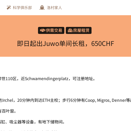
科学俱乐部
洛村家人
供需交易
房屋租赁
即日起出Juwo单间长租，650CHF
51，苏黎世110区，近Schwamendingerplatz，可注册地址。
hel，20分钟内到达ETH主校；步行6分钟有Coop, Migros, Denn
有百叶窗。
浴缸、吸尘器等设备，有地下储物间。