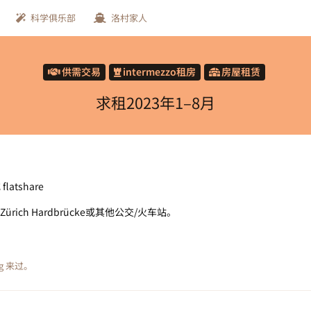
科学俱乐部
洛村家人
供需交易
intermezzo租房
房屋租赁
求租2023年1–8月
flatshare
ich Hardbrücke或其他公交/火车站。
g
来过。