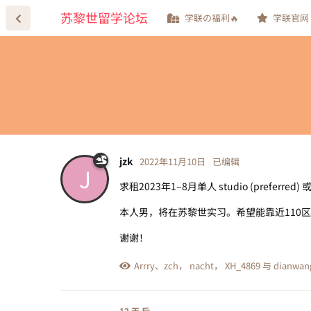
苏黎世留学论坛
学联の福利🔥
学联官网
jzk
2022年11月10日
已编辑
J
求租2023年1–8月单人 studio (preferred) 或 
本人男，将在苏黎世实习。希望能靠近110区Zür
谢谢！
Arrry
、
zch
，
nacht
，
XH_4869
与
dianwan
12 天
后