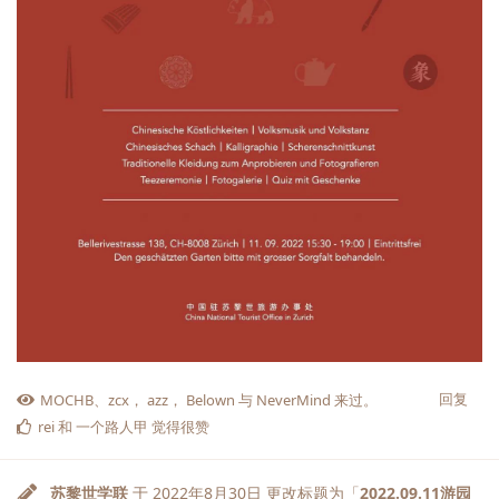
回复
MOCHB
、
zcx
，
azz
，
Belown
与
NeverMind
来过。
rei
和
一个路人甲
觉得很赞
苏黎世学联
于
2022年8月30日
更改标题为「
2022.09.11游园