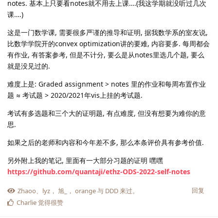
notes. 基本上只要看notes就不用去上课….(我这学期就没听过几次
课….)
这是一门数学课, 需要很多严谨的推导和证明, 据我数学系的室友说,
比数学学院开的convex optimization讲的要难, 内容要多. 每周都会
有作业, 有答案参考, 但是不计分, 要么是从notes里选几个题, 要么
就是没见过的.
难度上是: Graded assignment > notes 里的作业和每周布置作业
题 ≈ 考试题 > 2020/2021年vis上挂的考试题.
考试有多选题和三个大的证明题, 有点难度, 但没有想要为难你的意
思.
如果之后的老师和内容和今年差不多, 那么本条评价具有参考价值.
另外附上我的笔记, 里面有一大部分习题的证明 嘿嘿
https://github.com/quantaji/ethz-ODS-2022-self-notes
回复
Zhaoo
、
lyz
，
旭_
，
orange
与
DDD
来过。
Charlie
觉得很赞