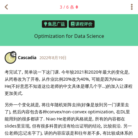
3
/
6
条
集思广益
课程评价
Optimization for Data Science
Cascadia
C
2022年8月19日
考完试了, 简单说一下这门课. 今年较2021和2020年最大的变化是,
从闭卷改为了开卷, 从作业比例20%改为40%, 可能是因为Niao
He(不好意思不知道这位老师的中文具体是哪几个字…)的加入让课程
更加美式.
另外一个变化就是, 将往年随机矩阵去掉(好像是放到另一门课里去
了), 然后内容包含各种convex/non-convex optimization, 在DL里
能用到的很多都讲了. Niao He老师的风格就是, 所有的内容都在
slides里呈现, 但有很多科普的没有给出证明的结论, 比较前沿. 另一
位老师(忘记名字了), 讲的内容应该是和往年差不多, 有比较成体系的