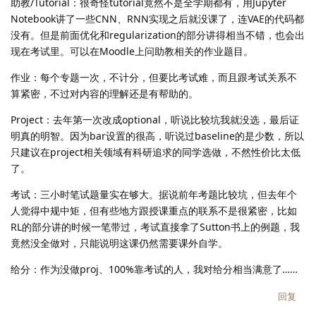
助教/Tutorial：很奇怪tutorial竟然不是全学期都有，用Jupyter
Notebook讲了一些CNN、RNN实现之后就没课了，连VAE的代码都
没有。但是前面优化和regularization的部分讲得相当不错，也会出
现在考试里。可以在Moodle上问助教相关的作业题目。
作业：每个专题一次，不计分，但要比考试难，而且跟考试关系不
算紧密，不过对内容的理解还是有帮助的。
Project：去年第一次改成optional，听说比较坑我就没选，最后证
明真的明智。因为bar设置的很高，听说过baseline的是少数，所以
只建议在project相关领域有科研追求的同学选做，不然性价比太低
了。
考试：三小时笔试题量实在够大。据说前年考题比较坑，但去年个
人觉得中规中矩，但有些地方跟授课重点的联系不是很紧密，比如
RL的部分讲的时候一笔带过，考试直接拿了Sutton书上的例题，我
竟然没全做对，只能说明这课仍然需要课外自学。
给分：作为没做proj、100%靠考试的人，我对给分相当满意了……
回复