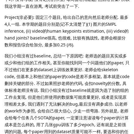
我这学期一直在游离, 考试前突击了一下.
Project(非必要): 固定三个题目, 给出自己的意向然后老师分配. 最多
4人一组. 本学期的题目分别是(记不太清楚了)(1) 图片的SMPL
inference, (ii) video的human keypoints estimation, (iii) video的
hand joints? baseline很高, 也很难, 比较有挑战性, 老师会根据分
数和报告综合给加分, 最多加0.25 (/6).
我们小组没有过baseline, 总结一下原因吧: 老师选的题目其实或多
或少和他们组的工作相关, 甚至你能找到同一个问题他们的paper, 只
不过他们在更多的dataset上训练效果更好. 老师会给skeleton
code, 但基本上和他们的paper的code是差不多框架, 基本就是code
删掉关键的部分. 不过如果照抄老师的代码, 会扣novelty的分数, 具
体标准老师没有说. 我们小组没有过baseline就是因为选了别的组的
工作去复现, 但是他们所使用的数据集可能质量更好, 或者是实现原
理相差太多, 我们遇到了无法解决的bug,最后没有调参成功. 以老师
的work作为参照, 会给自己很大信心, 少走一些弯路. 另外就是, 老师
会给每个任务几个SOTA的paper, 一定要注意读读每个paper的计算
成本是怎么样的, 用了几张gpu训练了多少epoch, 还有就是之前强
调的问题, 每个paper用到的dataset质量可能不一样, 要选和你的任