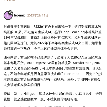
leonax
L
2023年2月19日
时值春季学期选课，FS22的有必要回来说一下：这门课应该算比较
纯正的DL课，不过偏向生成式AI。鉴于Deep Learning本尊风评差
到可与AML相比，建议对上课体验还有点追求、又对生成式AI感兴
趣的同学选这门。尤其2022年下半年各类生成式AI火出圈，如果老
师打算追一下热点，今年上这门课或许体验会更佳。
课程内容：前面的帖子已经讲到了，虽然个人觉得GAN后面的东西
基本都是私货。Autoregressive里有简单提及Transformer，NIR
里讲了大名鼎鼎的NeRF，可见本课还是比较注重时效性的。话说到
这，不知今年老师是否有意愿直接讲diffusion model，因为它的技
术原理跟之前介绍的生成模型有一些联系。另外，学期中间有机会
去参观老师实验室的项目。
授课：Otma Hilliges，算是比较会讲课的老师，说话很温柔，语速
较慢，就是感觉他数学一般、不擅长推导哈哈哈哈。