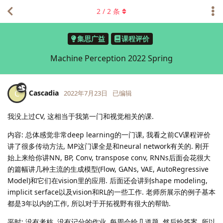
2
/
2
条
集思广益
课程评价
Machine Perception 2022 Spring
Cascadia
C
2022年7月23日
已编辑
我没上过CV, 这相当于我第一门和视觉相关的课.
内容: 总体感觉非常deep learning的一门课, 我看之前CV课程评价
讲了很多传动方法, MP这门课全是和neural network有关的. 刚开
始上来给你讲NN, BP, Conv, transpose conv, RNNs后面会花很大
的篇幅讲几种主流的生成模型(Flow, GANs, VAE, AutoRegressive
Model)和它们在vision里的应用. 后面还会讲到shape modeling,
implicit serface以及vision和RL的一些工作. 老师所展示的例子基本
都是3年以内的工作, 所以对于开拓视野有很大的帮助.
平时: 没有考核, 没有记分的作业, 每周会给几道题, 然后给答案. 所以