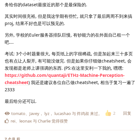
务给你的dataset最接近的那个是最保险的.
其实时间很充裕, 但是我这学期有些忙, 就只拿了最后两周不到来搞
proj, 结果不好也是可以预见的.
另外, 学校的Euler服务器排队巨慢, 有钞能力的在外面自己租一个
吧….
考试: 3个小时题量很大, 每页纸上的字很稀疏, 但是加起来三十多页
也有点让人裂开, 有可能没做完. 但是如果你仔细做cheatsheet, 会
发现都是老师上课强调的东西. (PS:在这里安利一下我的, 嘿嘿:
https://github.com/quantaji/ETHz-Machine-Perception-
cheatsheet
) 我还是建议各位自己做cheatsheet, 相当于复习一遍了
2333
最后给分还可以.
回复
2
tomato
、
Javey
，
lyz
，
lucashao
与
炸鸡叔
来过。
rei
、
leonax
与
Charlie
觉得很赞
7 个月
后