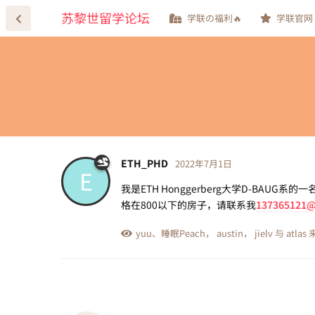
苏黎世留学论坛
学联の福利🔥
学联官网
ETH_PHD
2022年7月1日
E
我是ETH Honggerberg大学D-BAU
格在800以下的房子，请联系我
137365121
yuu
、
睡眠Peach
，
austin
，
jielv
与
atlas