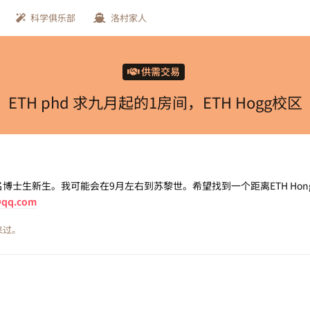
科学俱乐部
洛村家人
供需交易
ETH phd 求九月起的1房间，ETH Hogg校区
G系的一名博士生新生。我可能会在9月左右到苏黎世。希望找到一个距离ETH Hong
@qq.com
来过。