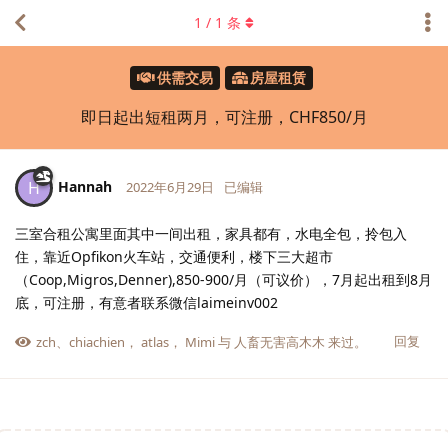
1
/
1
条
供需交易
房屋租赁
即日起出短租两月，可注册，CHF850/月
Hannah
H
2022年6月29日
已编辑
三室合租公寓里面其中一间出租，家具都有，水电全包，拎包入
住，靠近Opfikon火车站，交通便利，楼下三大超市
（Coop,Migros,Denner),850-900/月（可议价），7月起出租到8月
底，可注册，有意者联系微信laimeinv002
回复
zch
、
chiachien
，
atlas
，
Mimi
与
人畜无害高木木
来过。