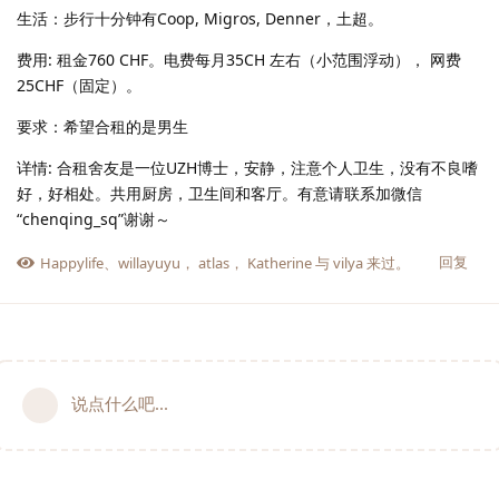
生活：步行十分钟有Coop, Migros, Denner，土超。
费用: 租金760 CHF。电费每月35CH 左右（小范围浮动）， 网费
25CHF（固定）。
要求：希望合租的是男生
详情: 合租舍友是一位UZH博士，安静，注意个人卫生，没有不良嗜
好，好相处。共用厨房，卫生间和客厅。有意请联系加微信
“chenqing_sq”谢谢～
回复
Happylife
、
willayuyu
，
atlas
，
Katherine
与
vilya
来过。
说点什么吧...