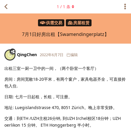
1
/
1
条
供需交易
房屋租赁
7月1日好房出租【Swamendingerplatz】
QingChen
Q
2022年6月7日
已编辑
出租三室一厨一卫中的一间，（两个卧室一个客厅）
房间：房间宽敞18-20平米，有两个窗户，家具电器齐全，可直接拎
包入住.
日期: 七月一日起租，长租，可注册。
地址: Luegislandstrasse 470, 8051 Zürich。晚上非常安静。
交通：到ETH /UZH主校26分钟, 到UZH Irchel校区18分钟；UZH
oerlikon 15 分钟。 ETH Honggerberg 半小时。