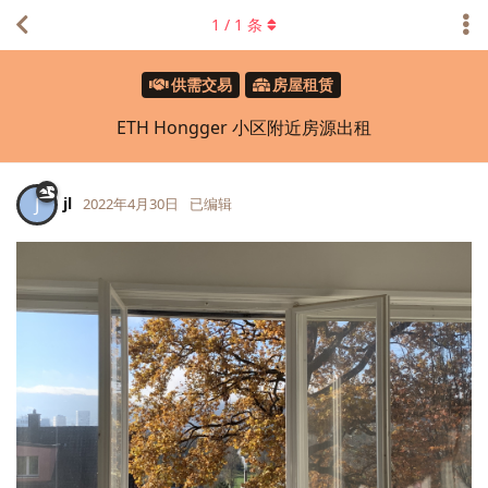
1
/
1
条
供需交易
房屋租赁
ETH Hongger 小区附近房源出租
jl
J
2022年4月30日
已编辑