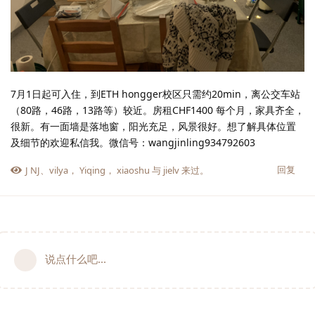
7月1日起可入住，到ETH hongger校区只需约20min，离公交车站
（80路，46路，13路等）较近。房租CHF1400 每个月，家具齐全，
很新。有一面墙是落地窗，阳光充足，风景很好。想了解具体位置
及细节的欢迎私信我。微信号：wangjinling934792603
回复
J NJ
、
vilya
，
Yiqing
，
xiaoshu
与
jielv
来过。
说点什么吧...