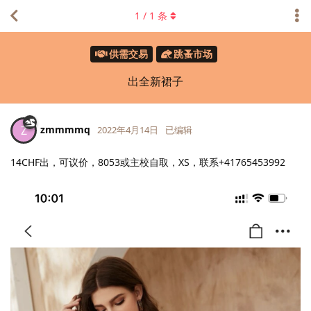
1
/
1
条
供需交易
跳蚤市场
出全新裙子
zmmmmq
Z
2022年4月14日
已编辑
14CHF出，可议价，8053或主校自取，XS，联系+41765453992