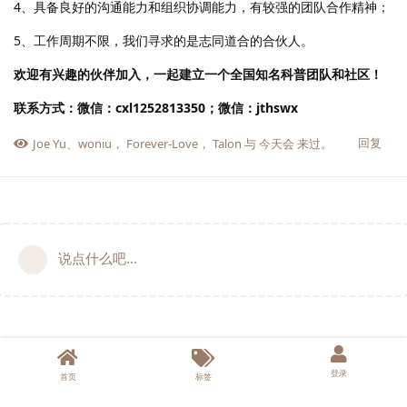
4、具备良好的沟通能力和组织协调能力，有较强的团队合作精神；
5、工作周期不限，我们寻求的是志同道合的合伙人。
欢迎有兴趣的伙伴加入，一起建立一个全国知名科普团队和社区！
联系方式：微信：cxl1252813350；微信：jthswx
回复
Joe Yu
、
woniu
，
Forever-Love
，
Talon
与
今天会
来过。
说点什么吧...
登录
首页
标签