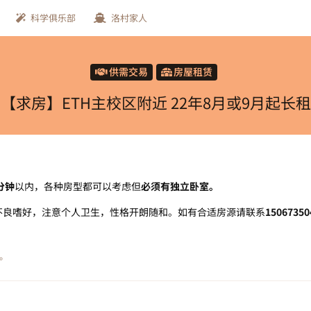
科学俱乐部
洛村家人
供需交易
房屋租赁
【求房】ETH主校区附近 22年8月或9月起长租
分钟
以内，各种房型都可以考虑但
必须有独立卧室。
无不良嗜好，注意个人卫生，性格开朗随和。如有合适房源请联系
15067350
。