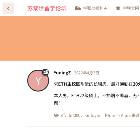
苏黎世留学论坛
学联の福利🔥
学联官网
YuningZ
2022年4月3日
Y
求
ETH主校区
附近的长租房，最好通勤在
20
本人男，ETH22级硕士。不抽烟不喝酒，
谢！
zff
、
lin000
，
Gilfoyle
，
阿dai
与
Alida
来过