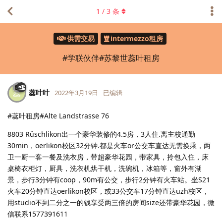
1
/
3
条
供需交易
intermezzo租房
#学联伙伴#苏黎世蕊叶租房
蕊叶叶
蕊
2022年3月19日
已编辑
#蕊叶租房#Alte Landstrasse 76
8803 Rüschlikon出一个豪华装修的4.5房，3人住.离主校通勤
30min，oerlikon校区32分钟.都是火车or公交车直达无需换乘，两
卫一厨一客一餐及洗衣房，带超豪华花园，带家具，拎包入住，床
桌椅衣柜灯，厨具，洗衣机烘干机，洗碗机，冰箱等，窗外有湖
景，步行3分钟有coop，90m有公交，步行2分钟有火车站。坐S21
火车20分钟直达oerlikon校区，或33公交车17分钟直达uzh校区，
用studio不到二分之一的钱享受两三倍的房间size还带豪华花园，微
信联系1577391611