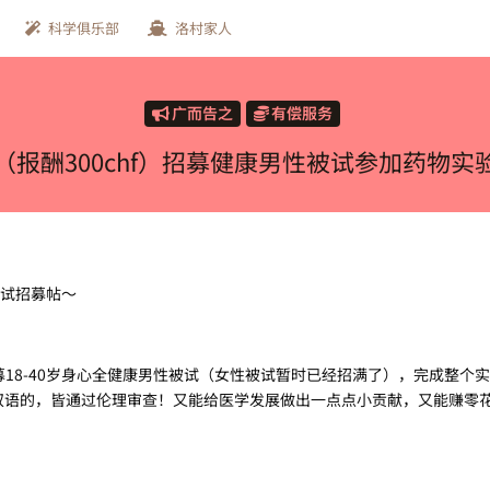
科学俱乐部
洛村家人
广而告之
有偿服务
（报酬300chf）招募健康男性被试参加药物实
被试招募帖～
cebo，长期招募18-40岁身心全健康男性被试（女性被试暂时已经招满了），完成整个
双语的，皆通过伦理审查！又能给医学发展做出一点点小贡献，又能赚零