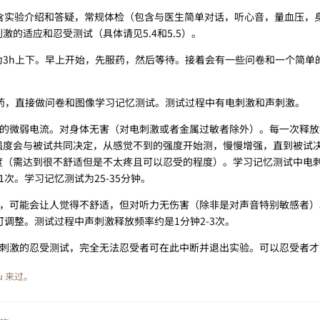
h，包含实验介绍和答疑，常规体检（包含与医生简单对话，听心音，量血压
的适应和忍受测试（具体请见5.4和5.5）。
。时长为3h上下。早上开始，先服药，然后等待。接着会有一些问卷和一个简
何服药，直接做问卷和图像学习记忆测试。测试过程中有电刺激和声刺激。
臂上的微弱电流。对身体无害（对电刺激或者金属过敏者除外）。每一次释放都
强度会与被试共同决定，从感觉不到的强度开始测，慢慢增强，直到被试
度（需达到很不舒适但是不太疼且可以忍受的程度）。学习记忆测试中电
次。学习记忆测试为25-35分钟。
较高，可能会让人觉得不舒适，但对听力无伤害（除非是对声音特别敏感者
可调整。测试过程中声刺激释放频率约是1分钟2-3次。
和声刺激的忍受测试，完全无法忍受者可在此中断并退出实验。可以忍受者
u
来过。