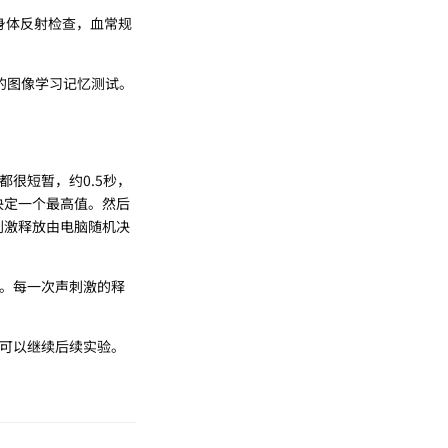
，身体反射检查，血常规
单的图像学习记忆测试。
很短暂，约0.5秒，
决定一个最高值。然后
刺激释放由电脑随机决
）。每一次声刺激的释
才可以继续后续实验。
回复