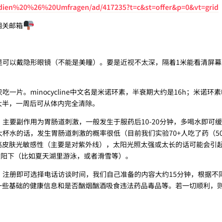
tudien%20%26%20Umfragen/ad/417235?t=c&st=offer&p=0&vt=grid
相关邮箱
但是可以戴隐形眼镜（不能是美瞳）。要是近视不太深，隔着1米能看清屏幕
吃一片。minocycline中文名是米诺环素，半衰期大约是16h；米诺
大半，一周后可从体内完全清除。
。主要副作用为胃肠道刺激，一般发生于服药后10-20分钟，多喝水即可
大杯水的话，发生胃肠道刺激的概率很低（目前我们实验70+人吃了药（5
高皮肤光敏感性（主要是对紫外线），太阳光照太强或太长的话可能会引
太阳下（比如夏天湖里游泳，或者滑雪等）。
验。注册即可选择电话访谈时间，我们自己准备的内容大约15分钟，根据不
一些基础的健康信息和是否酗烟酗酒吸食违法药品毒品等。若一切顺利，