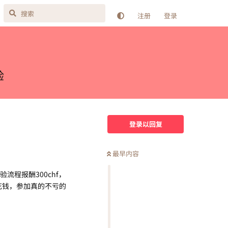
注册
登录
验
登录以回复
最早内容
实验流程报酬300chf，
花钱，参加真的不亏的