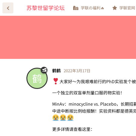
苏黎世留学论坛
学联の福利🔥
学联官网
鹤鹤
2022年3月17日
鹤
大家好～为我艰难前行的PhD实验发个
一个独立的双盲单剂量口服药物实验！
MinAv：minocycline vs. Pla
中途中断按比例给报酬！实验资料都是德英
更多详情请查看这里：