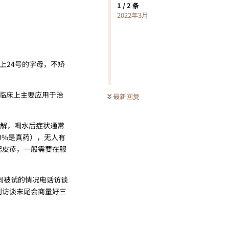
1
/
2
条
2022年3月
上24号的字母，不矫
环素临床上主要应用于治
最新回复
缓解，喝水后症状通常
0%是真药），无人有
起皮疹，一般需要在服
同被试的情况电话访谈
则访谈末尾会商量好三