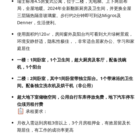
瑞士标准4.5房复式公寓，位于二楼，无电梯。上下两层布
局，全屋地暖。2024年全新翻新厨房及卫生间，并更换全屋
三层隔热隔音玻璃窗。步行约2分钟即可到达Migros及
Denner，生活便利。
使用面积约120㎡，房间窗外及阳台均可看到大片绿树景观，
环境安静舒适，隐私性极佳，，非常适合居家办公、学习和家
庭居住
一楼：1间卧室，1个卫生间，超大厨房及客厅，配备洗碗
机，1个阳台
二楼：2间卧室，其中1间卧室带独立阳台。1个带淋浴的卫生
间。配备独立洗衣机及烘干机（非公用）
超大地下室储物空间，公用自行车库停放免费，地下汽车停车
位须另租付费
承租要求：
月收入需达到房租3倍以上，3个月房租押金，有效居留及长
期居住，有工作的成功率更高