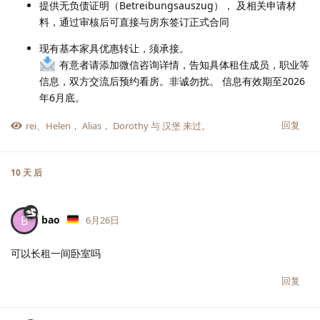
提供无负债证明（Betreibungsauszug）， 及相关申请材
料，通过审核后可直接与房东签订正式合同
现有基本家具优惠转让，须承接。
有意者请添加微信咨询详情，告知具体租住成员，职业等
信息，双方交流后预约看房。非诚勿扰。 信息有效期至2026
年6月底。
回复
rei
、
Helen
，
Alias
，
Dorothy
与
汉堡
来过。
10 天
后
bao
B
6月26日
可以长租一间卧室吗
回复