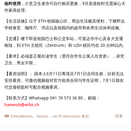
临时使用
，介意卫生者亦可自行购买更换，9月底退租时无需操心大
件家具处理。
【生活设施】位于 ETH 校园核心区，周边生活极其便利，下楼即达
学校食堂、咖啡厅、书店以及校园内的超市和各类生活休闲设施。
【交通】楼下即是校园巴士和公交车站，可直达市中心及各大交通
枢纽，到 ETH 主校区（Zentrum）和 UZH 校区均在 20 分钟以内。
【要求】必须是正规在读学生（需符合学生公寓入住资质） ，讲究
卫生，男女不限 。
【
看房说明】： 因本人6月11日离境且7月1日合同生效，目前无法
安排看房。可微信视频核对官方租房合同与学生证明，7月1日朋友
代交接钥匙时可配合视频看房。
【联系方式】Whatsapp 041 76 573 36 80， 邮箱：
hanwuh@ethz.ch
回复
Cheryllemon
、
hector
，
rei
与
oborozuki
来过。