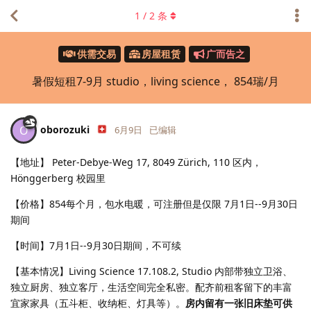
1
/
2
条
供需交易
房屋租赁
广而告之
暑假短租7-9月 studio，living science， 854瑞/月
oborozuki
O
6月9日
已编辑
【地址】 Peter-Debye-Weg 17, 8049 Zürich, 110 区内，
Hönggerberg 校园里
【价格】854每个月，包水电暖，可注册但是仅限 7月1日--9月30日
期间
【时间】7月1日--9月30日期间，不可续
【基本情况】Living Science 17.108.2, Studio 内部带独立卫浴、
独立厨房、独立客厅，生活空间完全私密。配齐前租客留下的丰富
宜家家具（五斗柜、收纳柜、灯具等）。
房内留有一张旧床垫可供