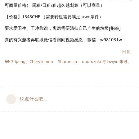
可商量价格） 周租/日租/租越久越划算（可以商量）
【价格】1348CHF （需要转租需要满足Juwo条件）
要求爱卫生、干净靠谱，离房需要清扫自己产生的垃圾[抱拳]
真的有兴趣者再联系微信看房间视频感恩！微信：w981031w
回复
Sdpeng
、
Cheryllemon
，
SharonLiu
，
oborozuki
与
lawyin
来过。
说点什么吧...