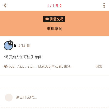
1
/
1
条
供需交易
求租单间
li
L
2月21日
6月开始入住 可注册 单间
回复
bao
、
Alias
，
stan
，
MakeUp
与
caiike
来过。
说点什么吧...