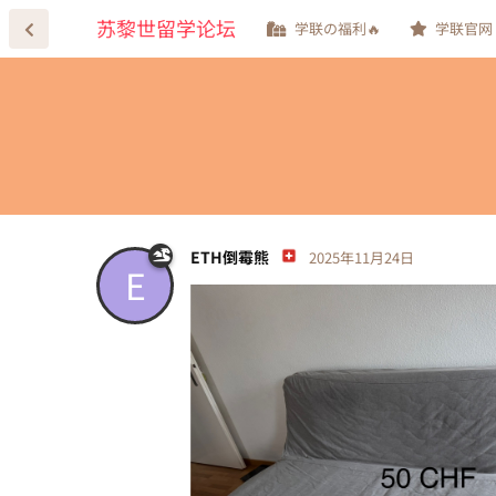
苏黎世留学论坛
学联の福利🔥
学联官网
ETH倒霉熊
2025年11月24日
E