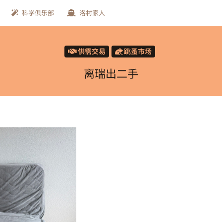
科学俱乐部
洛村家人
供需交易
跳蚤市场
离瑞出二手