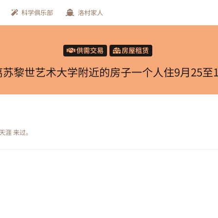
科学俱乐部
洛村家人
供需交易
房屋租赁
苏黎世艺术大学附近的房子一个人住9月25至1
天涯
来过。