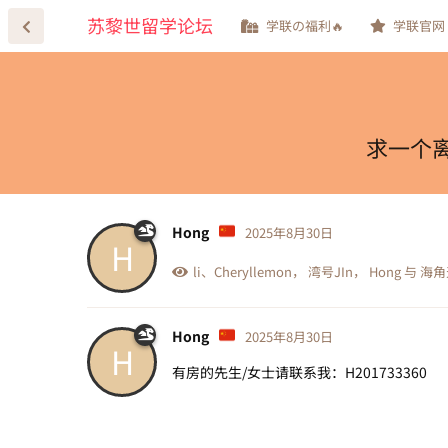
苏黎世留学论坛
学联の福利🔥
学联官网
求一个离
Hong
2025年8月30日
H
li
、
Cheryllemon
，
湾号JIn
，
Hong
与
海角
Hong
2025年8月30日
H
有房的先生/女士请联系我：H201733360