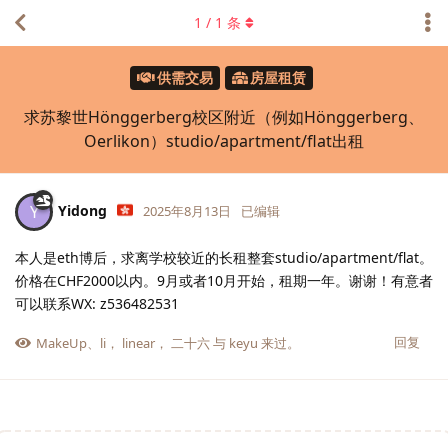
1
/
1
条
供需交易
房屋租赁
求苏黎世Hönggerberg校区附近（例如Hönggerberg、
Oerlikon）studio/apartment/flat出租
Yidong
Y
2025年8月13日
已编辑
本人是eth博后，求离学校较近的长租整套studio/apartment/flat。
价格在CHF2000以内。9月或者10月开始，租期一年。谢谢！有意者
可以联系WX: z536482531
回复
MakeUp
、
li
，
linear
，
二十六
与
keyu
来过。