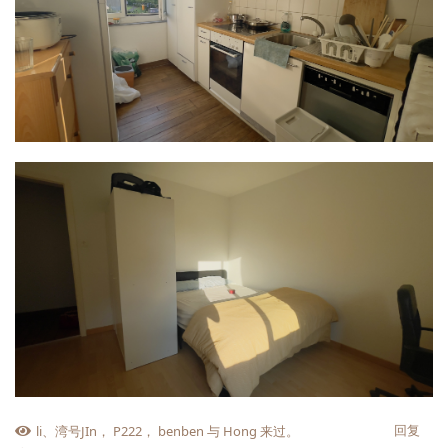
回复
li
、
湾号JIn
，
P222
，
benben
与
Hong
来过。