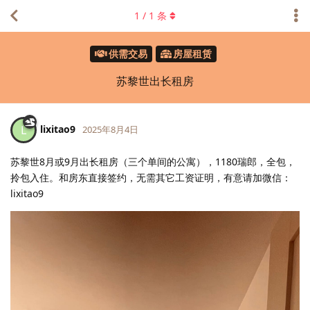
1
/
1
条
供需交易
房屋租赁
苏黎世出长租房
lixitao9
L
2025年8月4日
苏黎世8月或9月出长租房（三个单间的公寓），1180瑞郎，全包，
拎包入住。和房东直接签约，无需其它工资证明，有意请加微信：
lixitao9