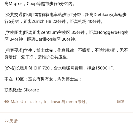
离Migros，Coop等超市步行5分钟内。
[公共交通]距离20路有轨电车站步行2分钟，距离Dietikon火车站步
行6分钟，距离Zürich HB 22分钟，距离机场 40分钟。
[学校距离]距离距离Zentrum主校区 35分钟，距离Hönggerberg校
区 34分钟，距离Oerlikon校区 30分钟。
[租客要求]学生，博士优先，作息规律，不吸烟，不喧哗吵闹，无不
良嗜好；爱干净，需维护公共卫生。
[价格]长租月付 CHF 720，含水电暖网费用，押金1500CHF。
不在110区；室友有男有女，均为博士生；
联系微信: Sfiorare
回复
MakeUp
、
caiike
，
li
，
linear
与
mmm
来过。
22 天
后