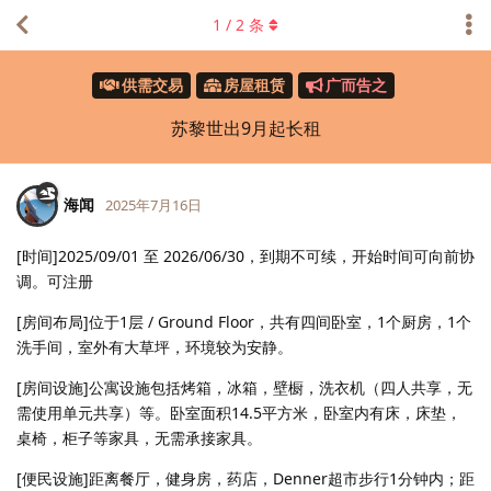
1
/
2
条
供需交易
房屋租赁
广而告之
苏黎世出9月起长租
海闻
2025年7月16日
[时间]2025/09/01 至 2026/06/30，到期不可续，开始时间可向前协
调。可注册
[房间布局]位于1层 / Ground Floor，共有四间卧室，1个厨房，1个
洗手间，室外有大草坪，环境较为安静。
[房间设施]公寓设施包括烤箱，冰箱，壁橱，洗衣机（四人共享，无
需使用单元共享）等。卧室面积14.5平方米，卧室内有床，床垫，
桌椅，柜子等家具，无需承接家具。
[便民设施]距离餐厅，健身房，药店，Denner超市步行1分钟内；距