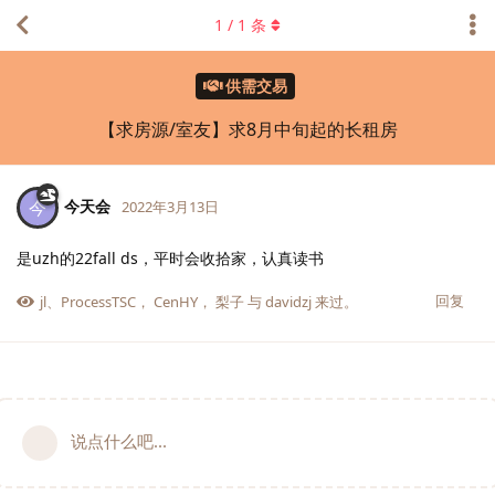
1
/
1
条
供需交易
【求房源/室友】求8月中旬起的长租房
今天会
今
2022年3月13日
是uzh的22fall ds，平时会收拾家，认真读书
回复
jl
、
ProcessTSC
，
CenHY
，
梨子
与
davidzj
来过。
说点什么吧...