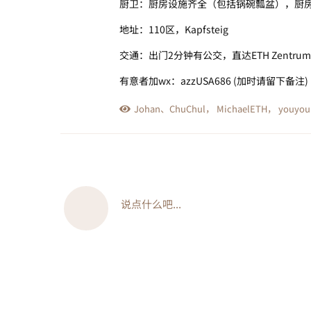
厨卫：厨房设施齐全（包括锅碗瓢盆），厨房
地址：110区，Kapfsteig
交通：出门2分钟有公交，直达ETH Zentru
有意者加wx：azzUSA686 (加时请留下备注)
Johan
、
ChuChul
，
MichaelETH
，
youyou
说点什么吧...