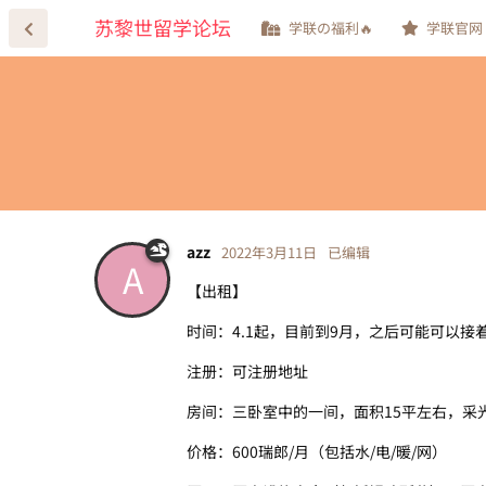
苏黎世留学论坛
学联の福利🔥
学联官网
azz
2022年3月11日
已编辑
A
【出租】
时间：4.1起，目前到9月，之后可能可以接
注册：可注册地址
房间：三卧室中的一间，面积15平左右，采
价格：600瑞郎/月（包括水/电/暖/网）