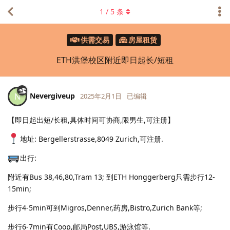
1
/
5
条
供需交易
房屋租赁
ETH洪堡校区附近即日起长/短租
Nevergiveup
N
2025年2月1日
已编辑
【即日起出短/长租,具体时间可协商,限男生,可注册】
地址: Bergellerstrasse,8049 Zurich,可注册.
出行:
附近有Bus 38,46,80,Tram 13; 到ETH Honggerberg只需步行12-
15min;
步行4-5min可到Migros,Denner,药房,Bistro,Zurich Bank等;
步行6-7min有Coop,邮局Post,UBS,游泳馆等.