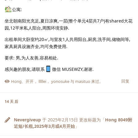
公寓:
坐北朝南阳光充足,夏日凉爽,一层(整个单元4层共7户)有shared大花
园,12平米私人阳台,周围环境安静.
出租单间大卧室约20㎡,与室友1人共用阳台,厨房,洗手间,储物间等,
家具厨具设施齐全,均可免费使用.
要求: 男,为人友善,容易相处.
感兴趣的朋友,请联系
微信 MUSEWZY,谢谢.
回复
Hong
、
开开
，
lllllei
，
yonosuke
与
masituo
来过。
14 天
后
Nevergiveup
于
2025年2月15日
更改标题为「
Hong 8049附
近短/长租,2025年3月或4月开始
」