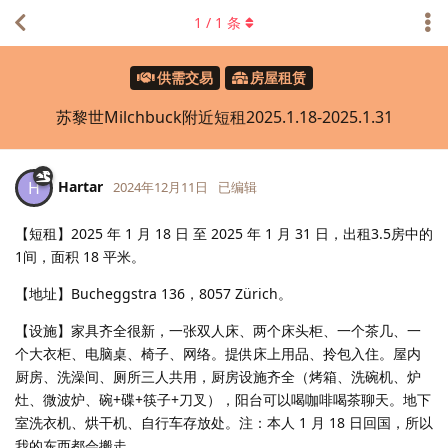
1
/
1
条
供需交易
房屋租赁
苏黎世Milchbuck附近短租2025.1.18-2025.1.31
Hartar
H
2024年12月11日
已编辑
【短租】2025 年 1 月 18 日 至 2025 年 1 月 31 日，出租3.5房中的
1间，面积 18 平米。
【地址】Bucheggstra 136，8057 Zürich。
【设施】家具齐全很新，一张双人床、两个床头柜、一个茶几、一
个大衣柜、电脑桌、椅子、网络。提供床上用品、拎包入住。屋内
厨房、洗澡间、厕所三人共用，厨房设施齐全（烤箱、洗碗机、炉
灶、微波炉、碗+碟+筷子+刀叉），阳台可以喝咖啡️喝茶聊天。地下
室洗衣机、烘干机、自行车存放处。注：本人 1 月 18 日回国，所以
我的东西都会搬走。