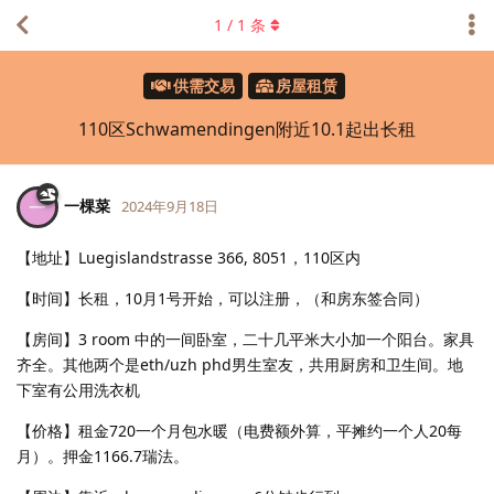
1
/
1
条
供需交易
房屋租赁
110区Schwamendingen附近10.1起出长租
一棵菜
一
2024年9月18日
【地址】Luegislandstrasse 366, 8051，110区内
【时间】长租，10月1号开始，可以注册，（和房东签合同）
【房间】3 room 中的一间卧室，二十几平米大小加一个阳台。家具
齐全。其他两个是eth/uzh phd男生室友，共用厨房和卫生间。地
下室有公用洗衣机
【价格】租金720一个月包水暖（电费额外算，平摊约一个人20每
月）。押金1166.7瑞法。