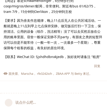
【周边】靠近schwamendinger，6分钟步行到
coop/migros/dener/邮局，非常便利。附近有bus 61/62/75，
tram 7/9，15分钟到Oerlikon，25分钟到主校
【要求】因为舍友作息规律，晚上11点后无人在公共区域活动。一
般就是晚上11点到早上七点保持安静。做完饭后打扫一下卫生，保
持清洁。公用的设备（纸巾，洗洁精等）没了可以去买然后放在公
用的账单里面。宿舍一般保证安静不开party，有朋友之类的短暂拜
访可以但是不能常待（一般一年一次，一次最多一个星期），尊重
保障每个租客的权益，有良好的居住环境。
【联系】WeChat ID: Sjshdhdbnxkjedb，加好友时请备注 “租房”
回复
面夹馍
、
Marscha
，
rfe3242ioh
，
ZBAA-APP
与
Betty
来过。
说点什么吧...