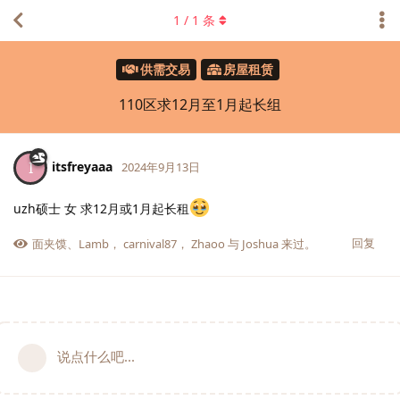
1
/
1
条
供需交易
房屋租赁
110区求12月至1月起长组
itsfreyaaa
I
2024年9月13日
uzh硕士 女 求12月或1月起长租
回复
面夹馍
、
Lamb
，
carnival87
，
Zhaoo
与
Joshua
来过。
说点什么吧...