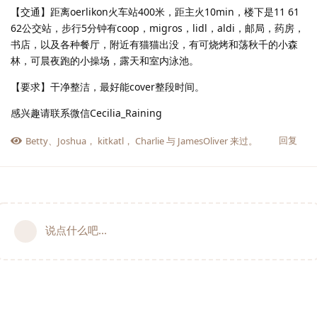
【交通】距离oerlikon火车站400米，距主火10min，楼下是11 61
62公交站，步行5分钟有coop，migros，lidl，aldi，邮局，药房，
书店，以及各种餐厅，附近有猫猫出没，有可烧烤和荡秋千的小森
林，可晨夜跑的小操场，露天和室内泳池。
【要求】干净整洁，最好能cover整段时间。
感兴趣请联系微信Cecilia_Raining
回复
Betty
、
Joshua
，
kitkatl
，
Charlie
与
JamesOliver
来过。
说点什么吧...