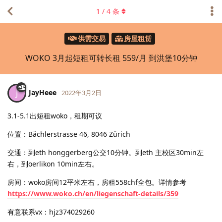
1
/
4
条
供需交易
房屋租赁
WOKO 3月起短租可转长租 559/月 到洪堡10分钟
JayHeee
J
2022年3月2日
3.1-5.1出短租woko，租期可议
位置：Bächlerstrasse 46, 8046 Zürich
交通：到eth honggerberg公交10分钟。到eth 主校区30min左
右，到oerlikon 10min左右。
房间：woko房间12平米左右，房租558chf全包。详情参考
https://www.woko.ch/en/liegenschaft-details/359
有意联系vx：hjz374029260