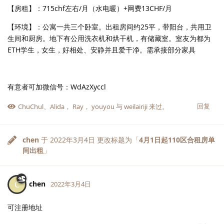
【房租】：715chf左右/月（水电暖）+网费13CHF/月
【环境】：公寓一共三个卧室。出租房间约25平，带阳台，共用卫
生间和厨房。地下有公用洗衣机和烘干机，有储藏室。室友为都为
ETH学生，女生，好相处、安静并且爱干净。需承接部分家具
有意者可加微信号：WdAzXyccl
回复
ChuChul
、
Alida
，
Ray
，
youyou
与
weilairiji
来过。
chen
于
2022年3月4日
更改标题为「
4月1日起110区合租房单
间出租
」
chen
C
2022年3月4日
可注册地址