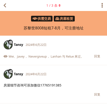
1
/
3
条
供需交易
房屋租赁
苏黎世8008短租7-8月，可注册地址
Tansy
2024年6月22日
回复
Wei
、
Javey
，
Nevergiveup
，
Lanhan
与
Relue
来过。
Tansy
2024年6月22日
房屋细节咨询可添加微信17765191385
回复