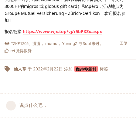
300CHF的migros 或 globus gift card）和Apéro，活动地点为
Groupe Mutuel Versicherung - Zürich-Oerlikon，欢迎报名参
加！
报名链接
https://www.wjx.top/vj/r5bPXZx.aspx
回复
TZKP1205
、
潇潇
，
mumu
，
YuningZ
与
Soul
来过。
rei
觉得很赞
仙人掌
于
2022年2月22日
添加
标签
学联福利
说点什么吧...