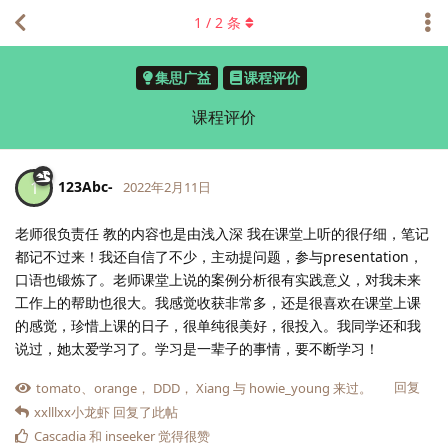
1
/
2
条
集思广益
课程评价
课程评价
123Abc-
1
2022年2月11日
老师很负责任 教的内容也是由浅入深 我在课堂上听的很仔细，笔记
都记不过来！我还自信了不少，主动提问题，参与presentation，
口语也锻炼了。老师课堂上说的案例分析很有实践意义，对我未来
工作上的帮助也很大。我感觉收获非常多，还是很喜欢在课堂上课
的感觉，珍惜上课的日子，很单纯很美好，很投入。我同学还和我
说过，她太爱学习了。学习是一辈子的事情，要不断学习！
回复
tomato
、
orange
，
DDD
，
Xiang
与
howie_young
来过。
xxlllxx小龙虾
回复了此帖
Cascadia
和
inseeker
觉得很赞