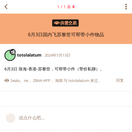
1
/
1
条
供需交易
6月3日国内飞苏黎世可帮带小件物品
totolalatum
T
2024年5月13日
6月3日 珠海-香港-苏黎世，可帮带小件（带价私聊）。
回复
Sealu
、
rei
，
ZBAA-APP
，
海闻
与
totolalatum
来过。
说点什么吧...