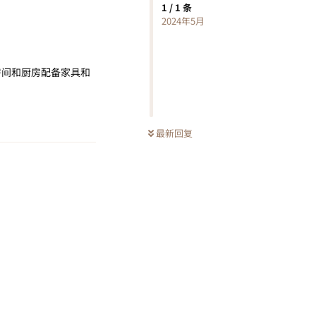
1
/
1
条
2024年5月
，房间和厨房配备家具和
回复
最新回复