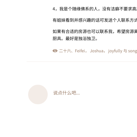
4，我是个随缘佛系的人，没有洁癖不要求
有姐妹看到并感兴趣的话可发送个人联系方
如果有合适的房源也可以联系我，希望房源离UZ
厨具。最好是独浴独卫。
二十六
、
Feifei
，
Joshua
，
joyfully
与
song
说点什么吧...