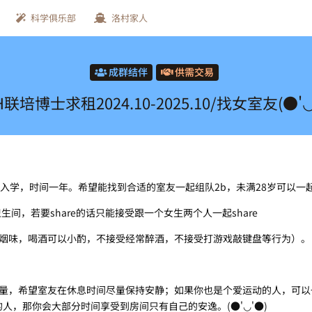
科学俱乐部
洛村家人
成群结伴
供需交易
H联培博士求租2024.10-2025.10/找女室友(●'◡
10月入学，时间一年。希望能找到合适的室友一起组队2b，未满28岁可以一起申
e卫生间，若要share的话只能接受跟一个女生两个人一起share
有烟味，喝酒可以小酌，不接受经常醉酒，不接受打游戏敲键盘等行为）。
质量，希望室友在休息时间尽量保持安静；如果你也是个爱运动的人，可以
人，那你会大部分时间享受到房间只有自己的安逸。(●'◡'●)