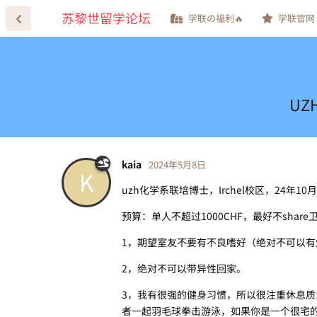
苏黎世留学论坛
学联の福利🔥
学联官网
UZ
kaia
2024年5月8日
K
uzh化学系联培博士，Irchel校区，24年
预算：单人不超过1000CHF，最好不shar
1，期望室友不要有不良嗜好（绝对不可以
2，绝对不可以带异性回家。
3，我有很强的健身习惯，所以很注重休息
者一起羽毛球拳击游泳，如果你是一个很宅的