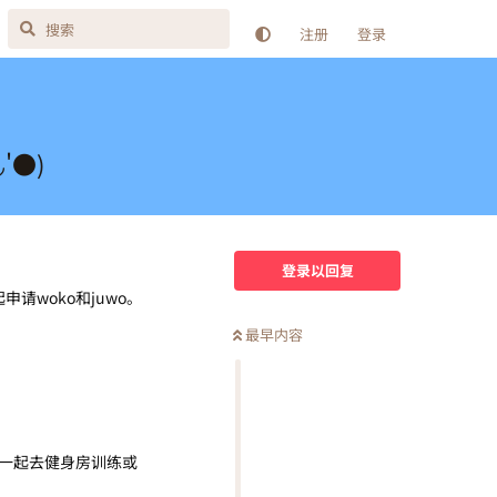
注册
登录
'●)
登录以回复
请woko和juwo。
最早内容
一起去健身房训练或