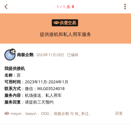
1
/
1
条
供需交易
提供接机和私人用车服务
南极企鹅
南
2023年11月29日
已编辑
我提供接机
名称
：苏
可用时间
：2023年11月-2024年1月
联系方式
：微信：WLG03524018
服务内容
：机场接送、私人用车
服务回复
：请提前三天预约
回复
meyer
、
lawyin
，
DDD
，
南极企鹅
与
旭_
来过。