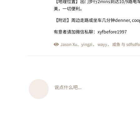
【地理位置】出门步行2mins到达10/9路电
美，一切便利。
【附近】周边走路或坐车几分钟denner, coo
有意者请加微信私聊：xyfbefore1997
Jason Xu
、
yingzi
，
wayy
，
咸鱼
与
sdfsdfs
说点什么吧...