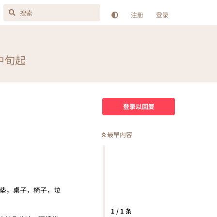
注册
登录
中旬起
登录以回复
最早内容
床垫，桌子，椅子，垃
1
/
1
条