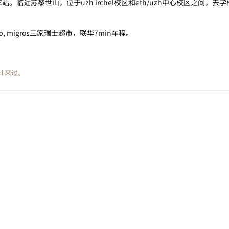
车站。临近苏黎世山，位于uzh irchel校区和eth/uzh中心校区之间，
p, migros三家瑞士超市，联华7min车程。
d
来过。