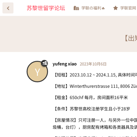
苏黎世留学论坛
学联の福利🔥
学联官网
【出
yufeng xiao
2023年10月6日
Y
【短租】2023.10.12 ~ 2024.1.15, 具体
【地址】Winterthurerstrasse 111, 8006 Z
【租金】650chf 每月，房间面积16平米
【条件】苏黎世高校注册学生且小于28岁
【房屋情况】只可注册一人，与另外一位中国
圾桶，台灯），厨房配有烤箱和各类器具及