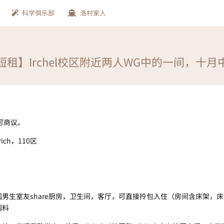
科学俱乐部
洛村家人
短租】Irchel校区附近两人WG中的一间，十月
时间可商议。
ürich，110区
男生室友share厨房，卫生间，客厅，可直接拎包入住（房间含床架，
调料